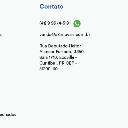
Contato
(41) 9 9974-5191
s
vanda@a8imoveis.com.br
Rua Deputado Heitor
Alencar Furtado, 3350 -
Sala 1710, Ecoville -
Curitiba , PR CEP -
81200-110
echados