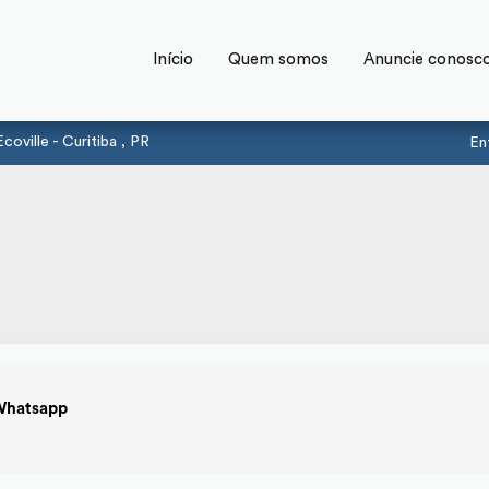
Início
Quem somos
Anuncie conosc
oville - Curitiba , PR
En
Whatsapp