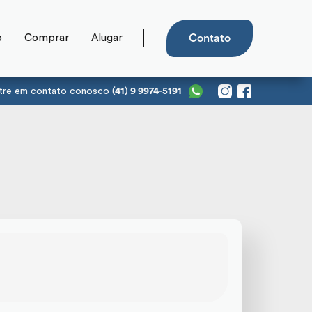
o
Comprar
Alugar
Contato
tre em contato conosco
(41) 9 9974-5191