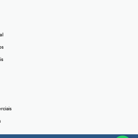
al
os
is
ciais
s