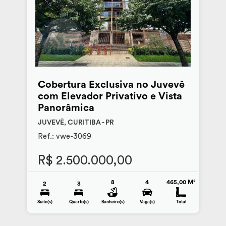
Cobertura Exclusiva no Juvevê
com Elevador Privativo e Vista
Panorâmica
JUVEVÊ, CURITIBA - PR
Ref.: vwe-3069
R$ 2.500.000,00
8
4
465,00 M²
2
3
Suite(s)
Quarto(s)
Banheiro(s)
Vaga(s)
Total