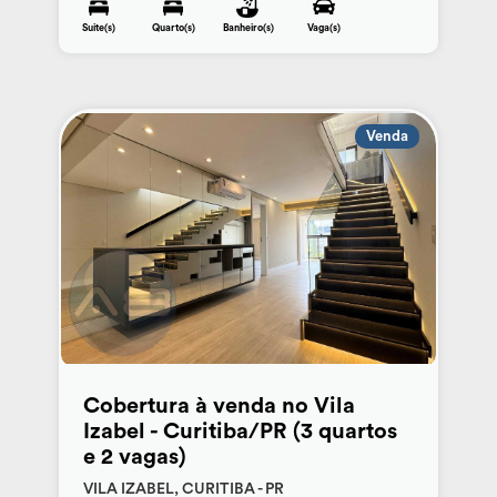
Suite(s)
Quarto(s)
Banheiro(s)
Vaga(s)
Venda
Cobertura à venda no Vila
Izabel - Curitiba/PR (3 quartos
e 2 vagas)
VILA IZABEL, CURITIBA - PR