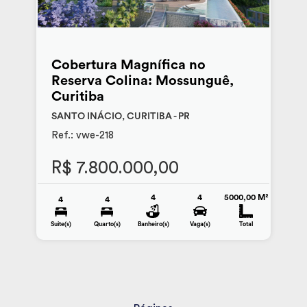
Cobertura Magnífica no
Reserva Colina: Mossunguê,
Curitiba
SANTO INÁCIO, CURITIBA - PR
Ref.: vwe-218
R$ 7.800.000,00
4
4
5000,00 M²
4
4
Suite(s)
Quarto(s)
Banheiro(s)
Vaga(s)
Total