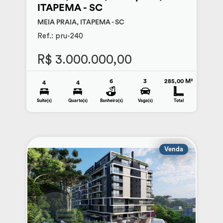
ITAPEMA - SC
MEIA PRAIA, ITAPEMA - SC
Ref.: pru-240
R$ 3.000.000,00
6
3
285,00 M²
4
4
Suite(s)
Quarto(s)
Banheiro(s)
Vaga(s)
Total
Venda