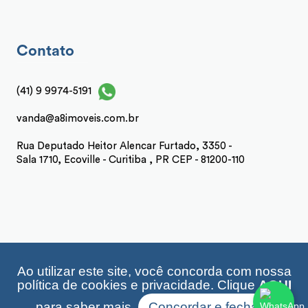
Contato
(41) 9 9974-5191
vanda@a8imoveis.com.br
Rua Deputado Heitor Alencar Furtado, 3350 -
Sala 1710, Ecoville - Curitiba , PR CEP - 81200-110
Ao utilizar este site, você concorda com nossa
A8 Imóveis 2026 | CRECI: 21.202 | Desenvolvido por
política de cookies e privacidade. Clique
AQUI
Imonov & Si9sistemas
para saber mais.
Concordar e fechar