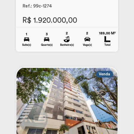
Ref.: 99c-1274
R$ 1.920.000,00
2
2
189,00 M²
1
3
Suite(s)
Quarto(s)
Banheiro(s)
Vaga(s)
Total
Venda