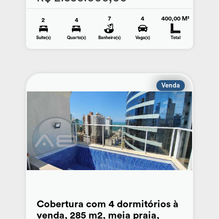
7
4
400,00 M²
2
4
Suite(s)
Quarto(s)
Banheiro(s)
Vaga(s)
Total
Venda
Cobertura com 4 dormitórios à
venda, 285 m2, meia praia,