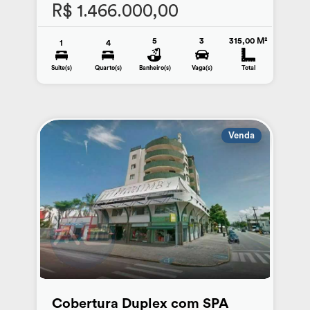
R$ 1.466.000,00
5
3
315,00 M²
1
4
Suite(s)
Quarto(s)
Banheiro(s)
Vaga(s)
Total
Venda
Cobertura Duplex com SPA