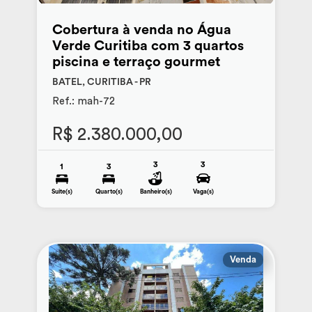
Cobertura à venda no Água
Verde Curitiba com 3 quartos
piscina e terraço gourmet
BATEL, CURITIBA - PR
Ref.: mah-72
R$ 2.380.000,00
3
3
1
3
Suite(s)
Quarto(s)
Banheiro(s)
Vaga(s)
Venda