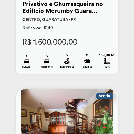
Privativo e Churrasqueira no
Edifício Morumby Guara...
CENTRO, GUARATUBA - PR
Ref.: vwe-1049
R$ 1.600.000,00
3
2
159,00 M²
1
3
Suite(s)
Quarto(s)
Banheiro(s)
Vaga(s)
Total
Venda