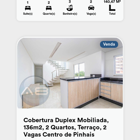
3
2
140,67 M²
1
2
Suite(s)
Quarto(s)
Banheiro(s)
Vaga(s)
Total
Venda
Cobertura Duplex Mobiliada,
136m2, 2 Quartos, Terraço, 2
Vagas Centro de Pinhais