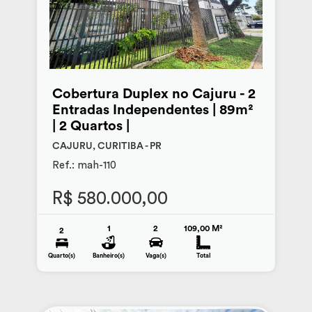
Cobertura Duplex no Cajuru - 2
Entradas Independentes | 89m²
| 2 Quartos |
CAJURU, CURITIBA - PR
Ref.: mah-110
R$ 580.000,00
1
2
109,00 M²
2
Quarto(s)
Banheiro(s)
Vaga(s)
Total