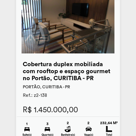
Cobertura duplex mobiliada
com rooftop e espaço gourmet
no Portão, CURITIBA - PR
PORTÃO, CURITIBA - PR
Ref.: z2-138
R$ 1.450.000,00
2
2
232,64 M²
1
3
Suite(s)
Quarto(s)
Banheiro(s)
Vaga(s)
Total