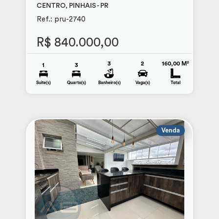
CENTRO, PINHAIS - PR
Ref.: pru-2740
R$ 840.000,00
3
2
160,00 M²
1
3
Suite(s)
Quarto(s)
Banheiro(s)
Vaga(s)
Total
Venda