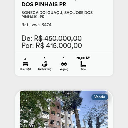
DOS PINHAIS PR
BONECA DO IGUAÇU, SAO JOSE DOS
PINHAIS - PR
Ref.: vwe-3474
De:
R$ 450.000,00
Por: R$ 415.000,00
1
1
70,00 M²
3
Quarto(s)
Banheiro(s)
Vaga(s)
Total
Venda