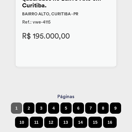
Curitiba.
BAIRRO ALTO, CURITIBA - PR
Ref.: vwe-4115
R$ 195.000,00
Páginas
1
2
3
4
5
6
7
8
9
10
11
12
13
14
15
16