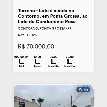
Terreno - Lote à venda no
Contorno, em Ponta Grossa, ao
lado do Condomínio Ross.
CONTORNO, PONTA GROSSA - PR
Ref.: z2-126
R$ 70.000,00
200,00 M²
10,00
20,00
20,00
Total
Frente
Lateral Dir.
Lateral Esq.
Venda