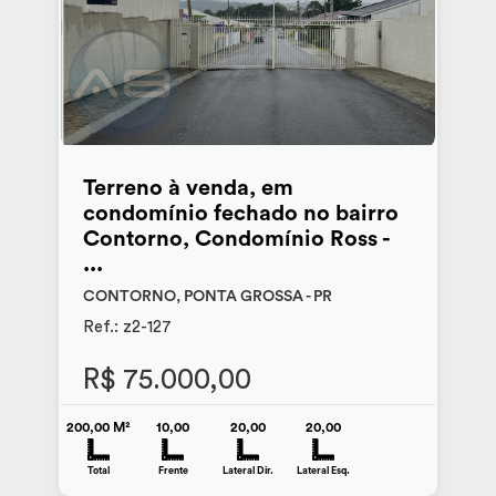
Terreno à venda, em
condomínio fechado no bairro
Contorno, Condomínio Ross -
...
CONTORNO, PONTA GROSSA - PR
Ref.: z2-127
R$ 75.000,00
200,00 M²
10,00
20,00
20,00
Total
Frente
Lateral Dir.
Lateral Esq.