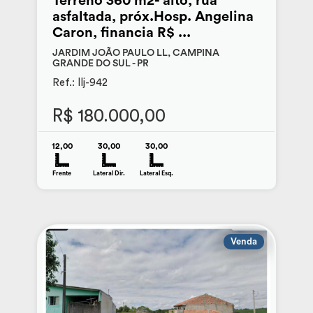
Terreno 360 m2- alto, rua
asfaltada, próx.Hosp. Angelina
Caron, financia R$ ...
JARDIM JOÃO PAULO LL, CAMPINA
GRANDE DO SUL - PR
Ref.: llj-942
R$ 180.000,00
12,00
30,00
30,00
Frente
Lateral Dir.
Lateral Esq.
Venda