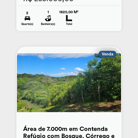
1
1820,00 M²
2
Quarto(s)
Banheiro(s)
Total
Venda
Área de 7.000m em Contenda
Refúgio com Bosque, Córrego e