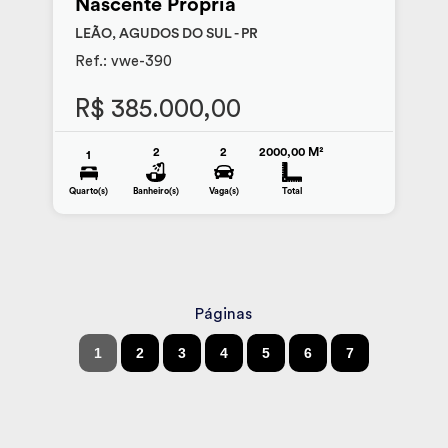
Nascente Própria
LEÃO, AGUDOS DO SUL - PR
Ref.: vwe-390
R$ 385.000,00
2
2
2000,00 M²
1
Quarto(s)
Banheiro(s)
Vaga(s)
Total
Páginas
1
2
3
4
5
6
7