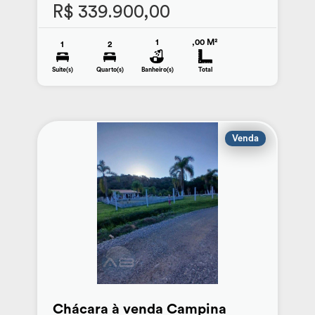
R$ 339.900,00
1
,00 M²
1
2
Suite(s)
Quarto(s)
Banheiro(s)
Total
Venda
Chácara à venda Campina