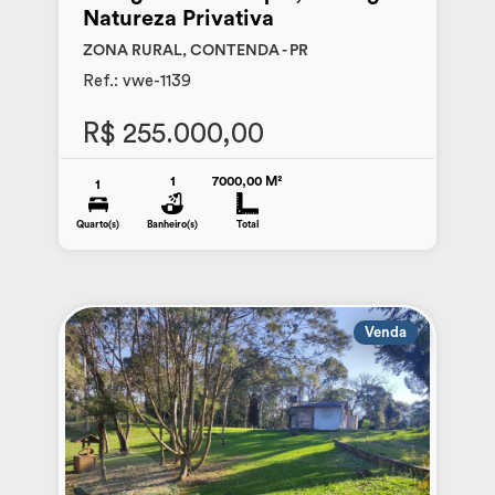
Natureza Privativa
ZONA RURAL, CONTENDA - PR
Ref.: vwe-1139
R$ 255.000,00
1
7000,00 M²
1
Quarto(s)
Banheiro(s)
Total
Venda