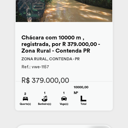
Chácara com 10000 m ,
registrada, por R 379.000,00 -
Zona Rural - Contenda PR
ZONA RURAL, CONTENDA - PR
Ref.: vwe-1157
R$ 379.000,00
10000,00
1
1
M²
2
Quarto(s)
Banheiro(s)
Vaga(s)
Total