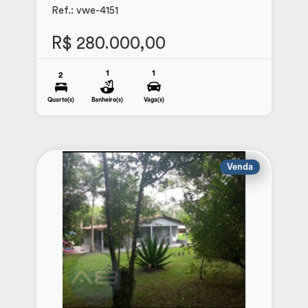
Ref.: vwe-4151
R$ 280.000,00
1
1
2
Quarto(s)
Banheiro(s)
Vaga(s)
Venda