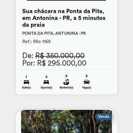
Sua chácara na Ponta da Pita,
em Antonina - PR, a 5 minutos
da praia
PONTA DA PITA, ANTONINA - PR
Ref.: 99c-1169
De:
R$ 350.000,00
Por: R$ 295.000,00
3
3
1
3
Suite(s)
Quarto(s)
Banheiro(s)
Vaga(s)
Venda