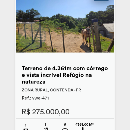
Terreno de 4.361m com córrego
e vista incrível Refúgio na
natureza
ZONA RURAL, CONTENDA - PR
Ref.: vwe-471
R$ 275.000,00
1
6
4361,00 M²
1