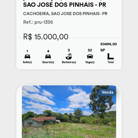
SAO JOSE DOS PINHAIS - PR
CACHOEIRA, SAO JOSE DOS PINHAIS - PR
Ref.: pru-1356
R$ 15.000,00
50496,00
3
32
M²
1
4
Suite(s)
Quarto(s)
Banheiro(s)
Vaga(s)
Total
Venda