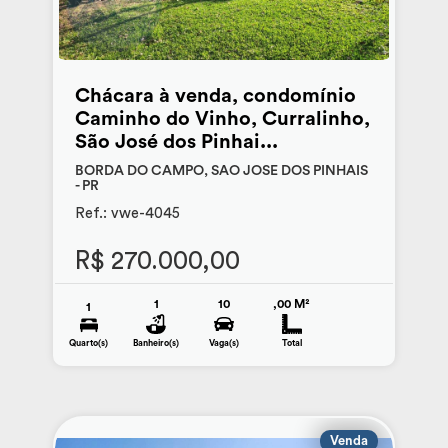
Chácara à venda, condomínio
Caminho do Vinho, Curralinho,
São José dos Pinhai...
BORDA DO CAMPO, SAO JOSE DOS PINHAIS
- PR
Ref.: vwe-4045
R$ 270.000,00
1
10
,00 M²
1
Quarto(s)
Banheiro(s)
Vaga(s)
Total
Venda