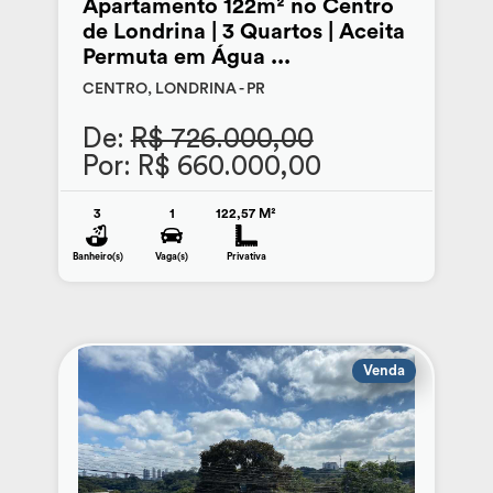
Apartamento 122m² no Centro
de Londrina | 3 Quartos | Aceita
Permuta em Água ...
CENTRO, LONDRINA - PR
De:
R$ 726.000,00
Por: R$ 660.000,00
3
1
122,57 M²
Banheiro(s)
Vaga(s)
Privativa
Venda