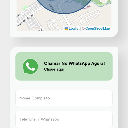
Leaflet
|
©
OpenStreetMap
Chamar No WhatsApp Agora!
Clique aqui