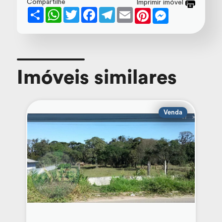
Compartilhe
Imprimir imóvel
Share
WhatsApp
Twitter
Facebook
Telegram
Email
Pinterest
Messenger
Imóveis similares
Venda