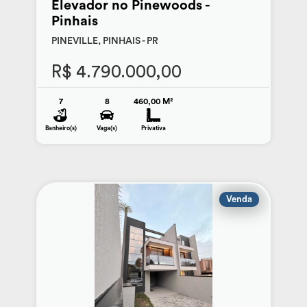
Elevador no Pinewoods -
Pinhais
PINEVILLE, PINHAIS - PR
R$ 4.790.000,00
7
8
460,00 M²
Banheiro(s)
Vaga(s)
Privativa
Venda