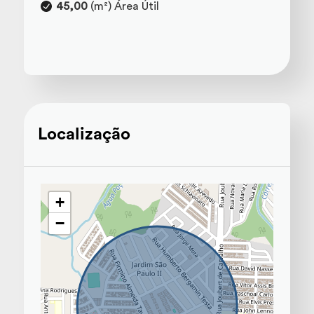
45,00
(m²) Área Útil
Localização
+
−