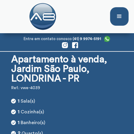
Entre em contato conosco
(41) 9 9974-5191
Apartamento à venda,
Jardim São Paulo,
LONDRINA - PR
Ref.: vwe-4039
1
Sala(s)
1
Cozinha(s)
1
Banheiro(s)
2
Quarto(s)