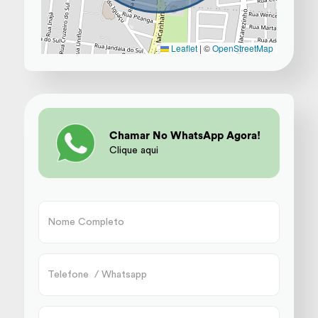
Leaflet
|
©
OpenStreetMap
Chamar No WhatsApp Agora!
Clique aqui