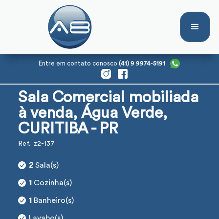
Entre em contato conosco
(41) 9 9974-5191
Sala Comercial mobiliada
à venda, Água Verde,
CURITIBA - PR
Ref.: z2-137
2
Sala(s)
1
Cozinha(s)
1
Banheiro(s)
Lavabo(s)