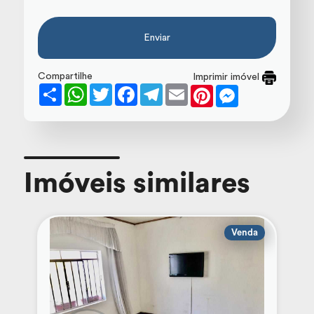
Enviar
Compartilhe
Imprimir imóvel
Share
WhatsApp
Twitter
Facebook
Telegram
Email
Pinterest
Messenger
Imóveis similares
Venda