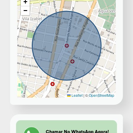
+
−
Leaflet
|
©
OpenStreetMap
Chamar No WhatsApp Agora!