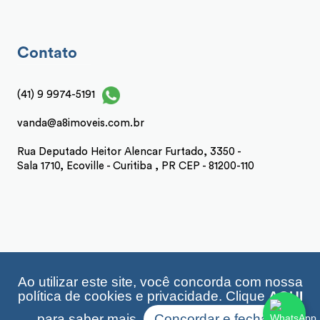
Contato
(41) 9 9974-5191
vanda@a8imoveis.com.br
Rua Deputado Heitor Alencar Furtado, 3350 -
Sala 1710, Ecoville - Curitiba , PR CEP - 81200-110
Ao utilizar este site, você concorda com nossa
A8 Imóveis 2026 | CRECI: 21.202 | Desenvolvido por
política de cookies e privacidade. Clique
AQUI
Imonov & Si9sistemas
para saber mais.
Concordar e fechar