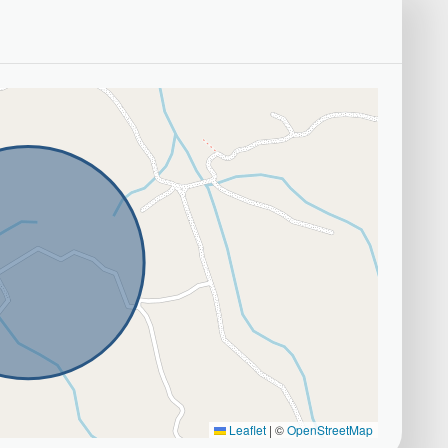
Leaflet
|
©
OpenStreetMap