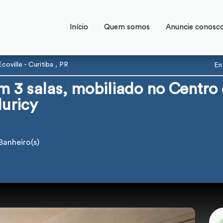
Início
Quem somos
Anuncie conosc
oville - Curitiba , PR
En
 3 salas, mobiliado no Centro
uricy
Banheiro(s)