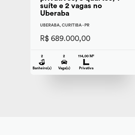
suíte e 2 vagas no
Uberaba
UBERABA, CURITIBA - PR
R$ 689.000,00
2
2
114,00 M²
Banheiro(s)
Vaga(s)
Privativa