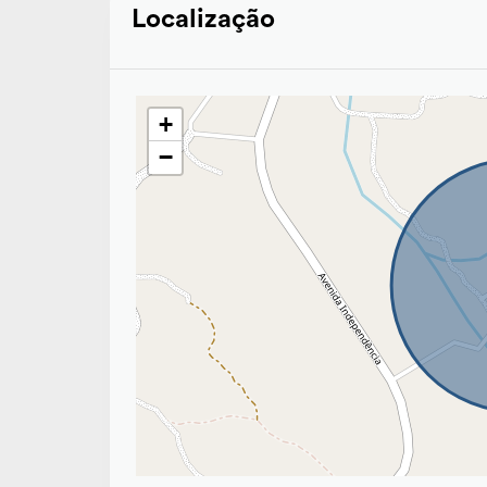
Localização
+
−