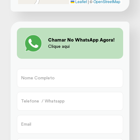
Leaflet
|
©
OpenStreetMap
Chamar No WhatsApp Agora!
Clique aqui