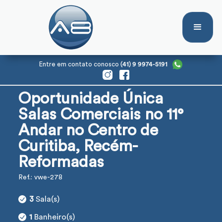
Entre em contato conosco
(41) 9 9974-5191
Oportunidade Única
Salas Comerciais no 11°
Andar no Centro de
Curitiba, Recém-
Reformadas
Ref.: vwe-278
3
Sala(s)
1
Banheiro(s)