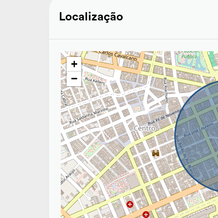
Localização
+
−