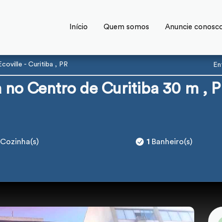
Início
Quem somos
Anuncie conosc
oville - Curitiba , PR
En
 no Centro de Curitiba 30 m , 
Cozinha(s)
1
Banheiro(s)