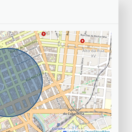
Leaflet
|
©
OpenStreetMap